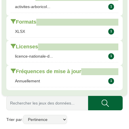
activites-arboricol...
1
Formats
XLSX
1
Licenses
licence-nationale-d...
1
Fréquences de mise à jour
Annuellement
1
Trier par