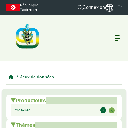
Skip to main content
République
Fr
Connexion
Tunisienne
Jeux de données
Producteurs
crda-kef
1
x
Thèmes