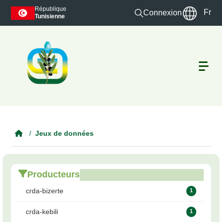
Skip to main content
République
Fr
Connexion
Tunisienne
Jeux de données
Producteurs
crda-bizerte
1
crda-kebili
1