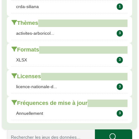
crda-siliana
1
Thèmes
activites-arboricol...
3
Formats
XLSX
3
Licenses
licence-nationale-d...
3
Fréquences de mise à jour
Annuellement
3