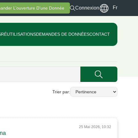
Fr
Connexion
ander L’ouverture D’une Donnée
S
RÉUTILISATIONS
DEMANDES DE DONNÉES
CONTACT
Trier par
25 Mai 2026, 10:32
ana