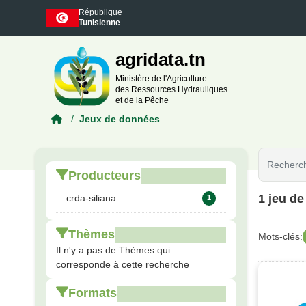
Skip to main content
République
Tunisienne
agridata.tn
Ministère de l'Agriculture
des Ressources Hydrauliques
et de la Pêche
Jeux de données
Producteurs
1 jeu d
crda-siliana
1
Thèmes
Mots-clés:
Il n'y a pas de Thèmes qui
corresponde à cette recherche
Formats