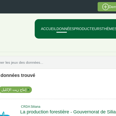
Dem
ACCUEIL
DONNÉES
PRODUCTEURS
THÈME
e données trouvé
إنتاج زيت الإكليل
CRDA Siliana
La production forestière - Gouvernorat de Sili