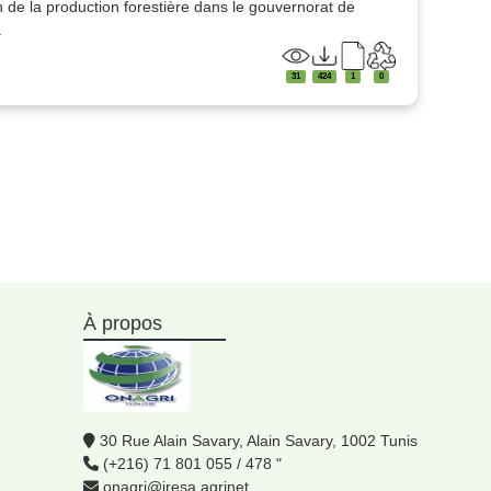
n de la production forestière dans le gouvernorat de
.
31
424
1
0
À propos
30 Rue Alain Savary, Alain Savary, 1002 Tunis
(+216) 71 801 055 / 478 "
onagri@iresa.agrinet