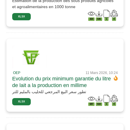
Estimation de la production des sous produits agricoles
et agroalimentaires en 1000 tonne
XLSX
424
646
1
0
OEP
11 Mars 2026, 10:24
Evolution du prix minimum garantie du litre
de lait a la production en millime
تطور سعر البيع المرجعي للحليب بالمليم للتر
XLSX
687
610
1
0