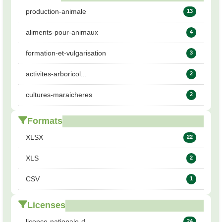
production-animale
13
aliments-pour-animaux
4
formation-et-vulgarisation
3
activites-arboricol...
2
cultures-maraicheres
2
Formats
XLSX
22
XLS
2
CSV
1
Licenses
licence-nationale-d...
24