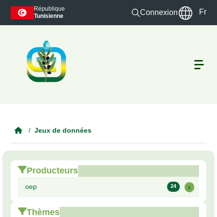
Skip to main content
République
Fr
Connexion
Tunisienne
Jeux de données
Producteurs
oep
24
x
Thèmes