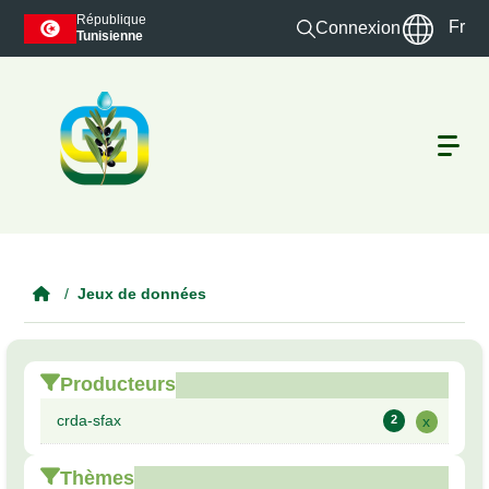
Skip to main content
République
Fr
Connexion
Tunisienne
Jeux de données
Producteurs
crda-sfax
2
x
Thèmes