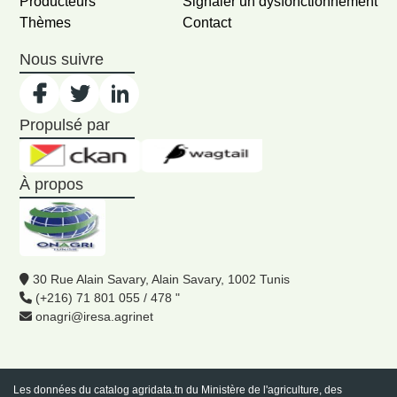
Producteurs
Signaler un dysfonctionnement
Thèmes
Contact
Nous suivre
Propulsé par
À propos
30 Rue Alain Savary, Alain Savary, 1002 Tunis
(+216) 71 801 055 / 478 "
onagri@iresa.agrinet
Les données du catalog
agridata.tn
du Ministère de l'agriculture, des