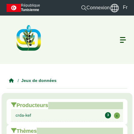
Skip to main content
République
Fr
Connexion
Tunisienne
Jeux de données
Producteurs
crda-kef
3
x
Thèmes