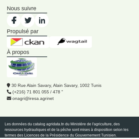
Nous suivre
Propulsé par
À propos
30 Rue Alain Savary, Alain Savary, 1002 Tunis
(+216) 71 801 055 / 478 "
onagri@iresa.agrinet
Les données du catalog
agridata.tn
du Ministère de l'agriculture, des
ressources hydrauliques et de la pêche sont mises à disposition selon les
termes des Licences de la Présidence du Gouvernement Tunisien.