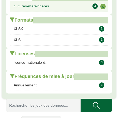
cultures-maraicheres
3
x
Formats
XLSX
2
XLS
1
Licenses
licence-nationale-d...
3
Fréquences de mise à jour
Annuellement
3