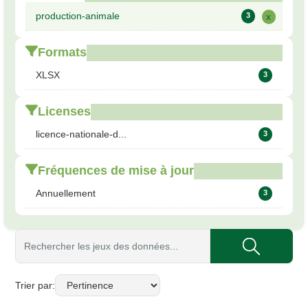
production-animale
3
x
Formats
XLSX
3
Licenses
licence-nationale-d...
3
Fréquences de mise à jour
Annuellement
3
Trier par