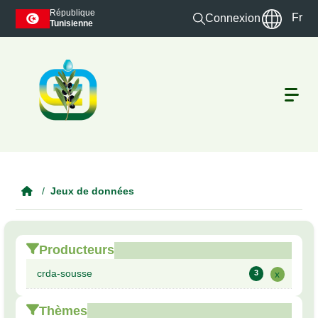
Skip to main content
République
Fr
Connexion
Tunisienne
Jeux de données
Producteurs
crda-sousse
3
x
Thèmes