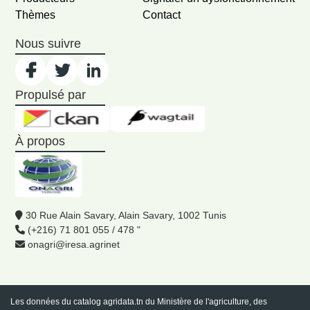
Thèmes
Contact
Nous suivre
Propulsé par
À propos
30 Rue Alain Savary, Alain Savary, 1002 Tunis
(+216) 71 801 055 / 478 "
onagri@iresa.agrinet
Les données du catalog
agridata.tn
du Ministère de l'agriculture, des