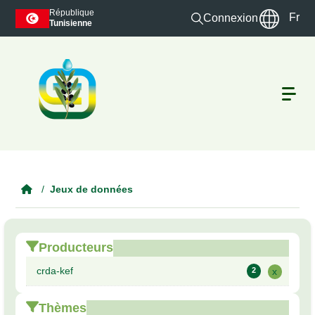
Skip to main content
République
Fr
Connexion
Tunisienne
Jeux de données
Producteurs
crda-kef
2
x
Thèmes