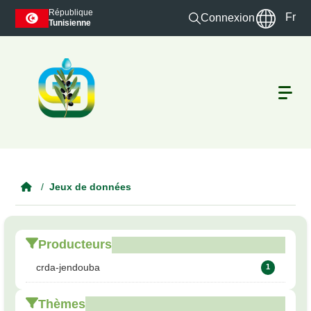
Skip to main content
République
Fr
Connexion
Tunisienne
Jeux de données
Producteurs
crda-jendouba
1
Thèmes