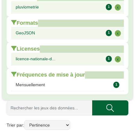
pluviometrie
1
x
Formats
GeoJSON
1
x
Licenses
licence-nationale-d...
1
x
Fréquences de mise à jour
Mensuellement
1
Trier par