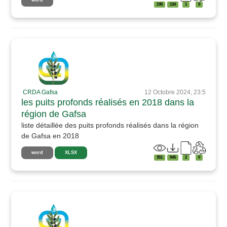
195
134
1
0
CRDA Gafsa
12 Octobre 2024, 23:5
les puits profonds réalisés en 2018 dans la
région de Gafsa
liste détaillée des puits profonds réalisés dans la région
de Gafsa en 2018
word
XLSX
351
945
2
0