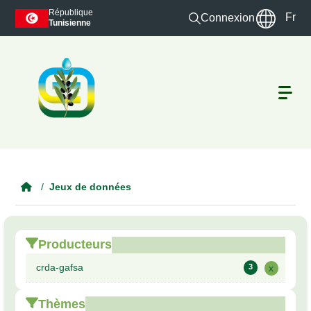
Skip to main content
République
Fr
Connexion
Tunisienne
Jeux de données
Producteurs
crda-gafsa
3
x
Thèmes