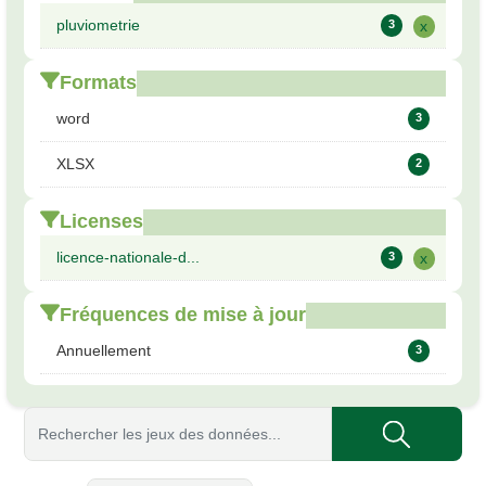
pluviometrie
3
x
Formats
word
3
XLSX
2
Licenses
licence-nationale-d...
3
x
Fréquences de mise à jour
Annuellement
3