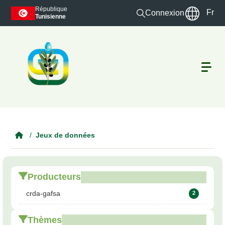
Skip to main content
République
Fr
Connexion
Tunisienne
Jeux de données
Producteurs
crda-gafsa
2
Thèmes