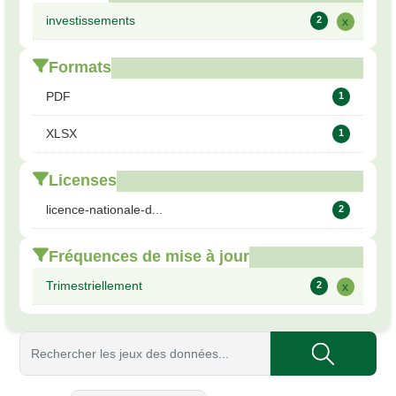
investissements
2
x
Formats
PDF
1
XLSX
1
Licenses
licence-nationale-d...
2
Fréquences de mise à jour
Trimestriellement
2
x