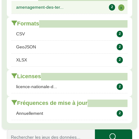
amenagement-des-ter...
2
x
Formats
CSV
2
GeoJSON
2
XLSX
2
Licenses
licence-nationale-d...
2
Fréquences de mise à jour
Annuellement
2