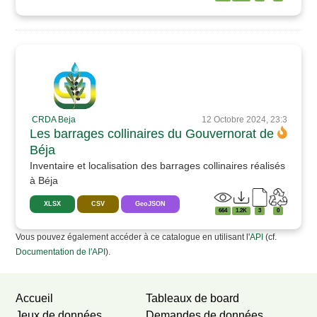
CRDA Beja
12 Octobre 2024, 23:3
Les barrages collinaires du Gouvernorat de
Béja
Inventaire et localisation des barrages collinaires réalisés
à Béja
XLSX
CSV
GeoJSON
664
1.2K
3
0
Vous pouvez également accéder à ce catalogue en utilisant l'
API
(cf.
Documentation de l'API
).
Accueil
Tableaux de board
Jeux de données
Demandes de données