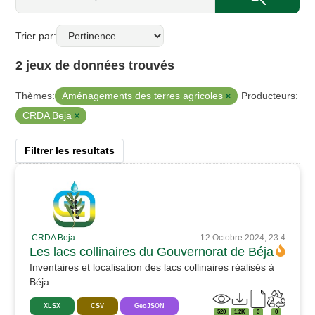
Trier par
2 jeux de données trouvés
Aménagements des terres agricoles
Thèmes:
Producteurs:
CRDA Beja
Filtrer les resultats
CRDA Beja
12 Octobre 2024, 23:4
Les lacs collinaires du Gouvernorat de Béja
Inventaires et localisation des lacs collinaires réalisés à
Béja
XLSX
CSV
GeoJSON
520
1.2K
3
0