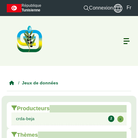
Skip to main content
République
Fr
Connexion
Tunisienne
Jeux de données
Producteurs
crda-beja
2
x
Thèmes