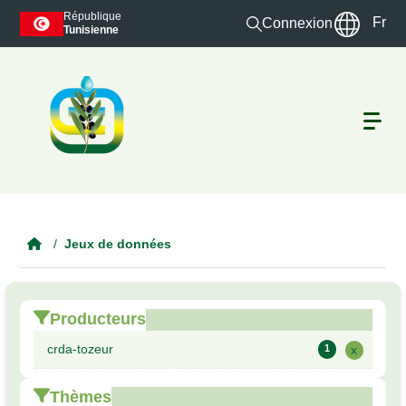
Skip to main content
République
Fr
Connexion
Tunisienne
Jeux de données
Producteurs
crda-tozeur
1
x
Thèmes