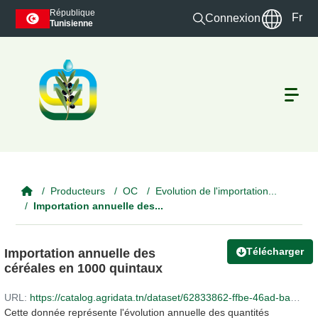
Skip to main content
République
Fr
Connexion
Tunisienne
Producteurs
OC
Evolution de l'importation...
Importation annuelle des...
Télécharger
Importation annuelle des
céréales en 1000 quintaux
URL:
https://catalog.agridata.tn/dataset/62833862-ffbe-46ad-ba37-6e09a6da94a1/resource/81d86349-d956-4374-bbd7-57aa55694da7/download/evolution-de-limportation-annuelle-des-cereales-en-1000-quintaux-3.xlsx
Cette donnée représente l'évolution annuelle des quantités