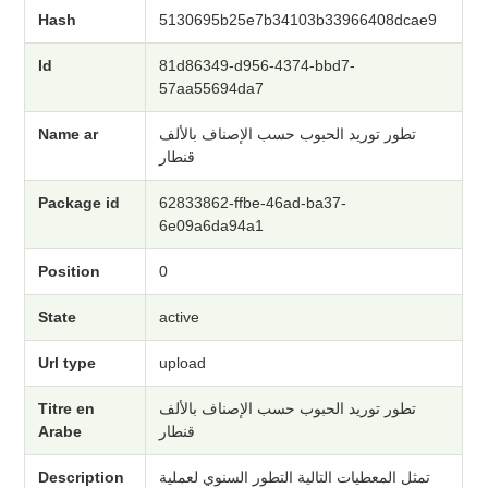
Hash
5130695b25e7b34103b33966408dcae9
Id
81d86349-d956-4374-bbd7-
57aa55694da7
Name ar
تطور توريد الحبوب حسب الإصناف بالألف
قنطار
Package id
62833862-ffbe-46ad-ba37-
6e09a6da94a1
Position
0
State
active
Url type
upload
Titre en
تطور توريد الحبوب حسب الإصناف بالألف
Arabe
قنطار
Description
تمثل المعطيات التالية التطور السنوي لعملية