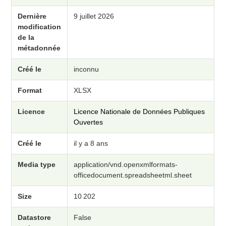
Dernière
9 juillet 2026
modification
de la
métadonnée
Créé le
inconnu
Format
XLSX
Licence
Licence Nationale de Données Publiques
Ouvertes
Créé le
il y a 8 ans
Media type
application/vnd.openxmlformats-
officedocument.spreadsheetml.sheet
Size
10 202
Datastore
False