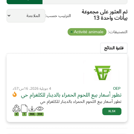
تم العثور على مجموعة
الترتيب حسب
بيانات واحدة 13
التصنيفات:
Activité animale
فلترة النتائج
OEP
4 جويلية 2026، 16س:57د
تطور أسعار بيع اللحوم الحمراء بالدينار للكلغرام حي
تطور أسعار بيع اللحوم الحمراء بالدينار للكلغرام حي
XLSX
0
1
966
594