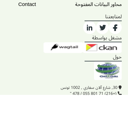
محاور البيانات المفتوحة
Contact
لمتابعتنا
مشغل بواسطة
حول
30, شارع آلان سفاري , 1002 تونس
(+216) 71 801 055 / 478 "
onagri@iresa.agrinet
تُتاح بيانات منصة
agridata.tn
التابعة لوزارة الفلاحة والموارد المائية والصيد بحسب