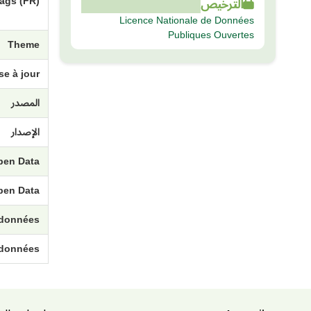
الترخيص
ags (FR)
Licence Nationale de Données
Publiques Ouvertes
Theme
e à jour
المصدر
الإصدار
pen Data
pen Data
 données
 données