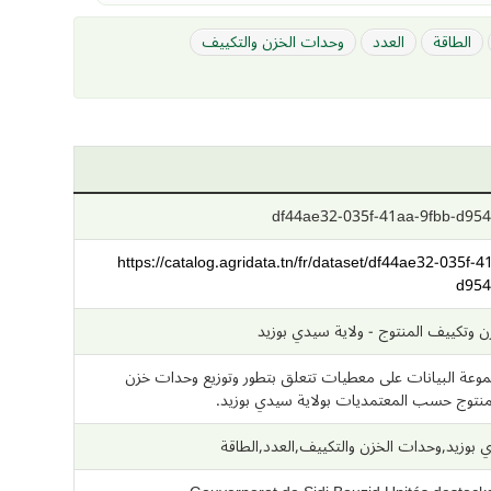
الطاقة
العدد
وحدات الخزن والتكييف
df44ae32-035f-41aa-9fbb-d954
https://catalog.agridata.tn/fr/dataset/df44ae32-035f-4
d954
وتكييف المنتوج - ولاية سيدي بوزيد
وعة البيانات على معطيات تتعلق بتطور وتوزيع وحدات خزن
منتوج حسب المعتمديات بولاية سيدي بوزيد.
 بوزيد,وحدات الخزن والتكييف,العدد,الطاقة