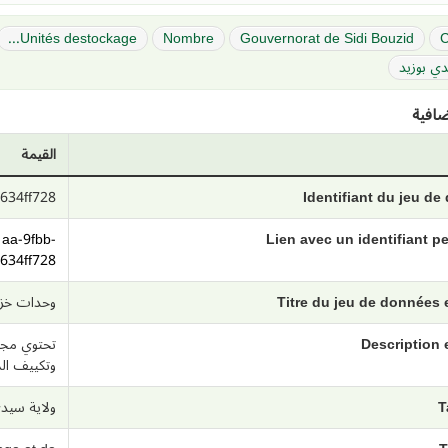
Unités destockage...
Nombre
Gouvernorat de Sidi Bouzid
C
دي بوزيد
افية
القيمة
634ff728
Identifiant du jeu d
1aa-9fbb-
Lien avec un identifiant 
634ff728
Titre du jeu de données
وحدات خزن 
Description 
تحتوي مجم
وتكييف ال
T
ولاية سيدي