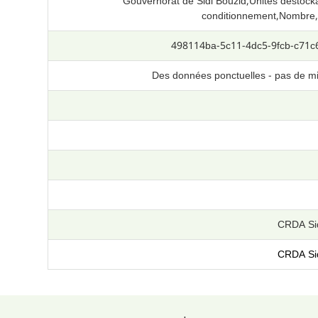
Gouvernorat de Sidi Bouzid,Unités destock
conditionnement,Nombre,
498114ba-5c11-4dc5-9fcb-c71c
Des données ponctuelles - pas de mi
CRDA Sid
CRDA Sid