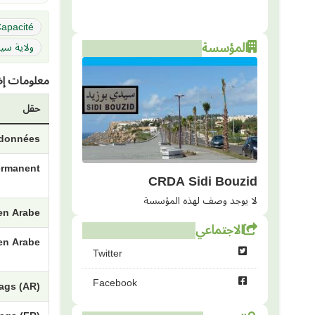
apacité
المؤسسة
ولاية سي
معلومات إض
حقل
e données
permanent
CRDA Sidi Bouzid
لا يوجد وصف لهذه المؤسسة
 en Arabe
الاجتماعي
en Arabe
Twitter
Facebook
ags (AR)