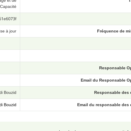
age et de
T
Capacité
61e6073f
se à jour
Fréquence de mis
Responsable O
Email du Responsable O
i Bouzid
Responsable des
i Bouzid
Email du responsable des