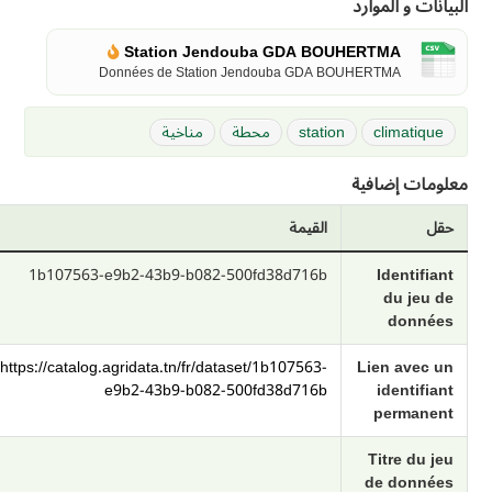
البيانات و الموارد
Station Jendouba GDA BOUHERTMA
Données de Station Jendouba GDA BOUHERTMA
climatique
station
محطة
مناخية
معلومات إضافية
حقل
القيمة
1b107563-e9b2-43b9-b082-500fd38d716b
Identifiant
du jeu de
données
https://catalog.agridata.tn/fr/dataset/1b107563-
Lien avec un
e9b2-43b9-b082-500fd38d716b
identifiant
permanent
Titre du jeu
de données