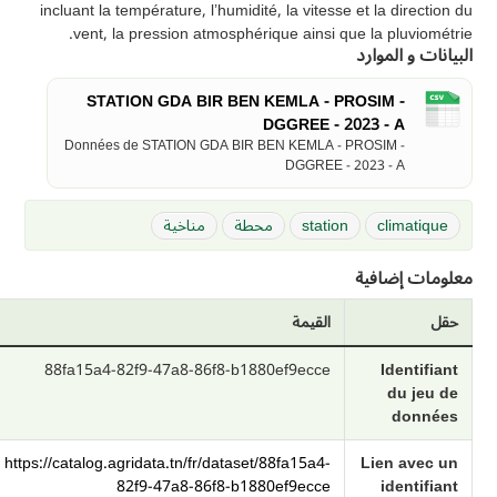
incluant la température, l’humidité, la vitesse et la direction du
vent, la pression atmosphérique ainsi que la pluviométrie.
البيانات و الموارد
STATION GDA BIR BEN KEMLA - PROSIM -
DGGREE - 2023 - A
Données de STATION GDA BIR BEN KEMLA - PROSIM -
DGGREE - 2023 - A
climatique
station
محطة
مناخية
معلومات إضافية
حقل
القيمة
88fa15a4-82f9-47a8-86f8-b1880ef9ecce
Identifiant
du jeu de
données
https://catalog.agridata.tn/fr/dataset/88fa15a4-
Lien avec un
82f9-47a8-86f8-b1880ef9ecce
identifiant