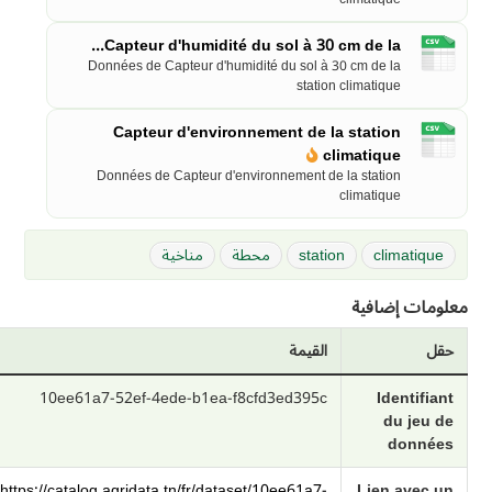
Capteur d'humidité du sol à 30 cm de la...
Données de Capteur d'humidité du sol à 30 cm de la
station climatique
Capteur d'environnement de la station
climatique
Données de Capteur d'environnement de la station
climatique
climatique
station
محطة
مناخية
معلومات إضافية
حقل
القيمة
10ee61a7-52ef-4ede-b1ea-f8cfd3ed395c
Identifiant
du jeu de
données
https://catalog.agridata.tn/fr/dataset/10ee61a7-
Lien avec un