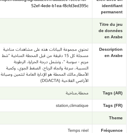
52ef-4ede-b1ea-f8cfd3ed395c
identifiant
permanent
Titre du jeu
de données
en Arabe
Description
تحتوي مجموعة البيانات هذه على مشاهدات مناخية
en Arabe
مسجلة كل 15 دقيقة من قبل المحطة المناخية "شط
مريم - سوسة "، وتشمل درجة الحرارة، الرطوبة
النسبية، سرعة واتجاه الرياح، الضغط الجوي، وكمية
الأمطار.مالك المحطة هو الإدارة العامة لتثمين وصيانة
الأراضي الفلاحية (DGACTA)
Tags (AR)
محطة,مناخية
station,climatique
Tags (FR)
Theme
Temps réel
Fréquence