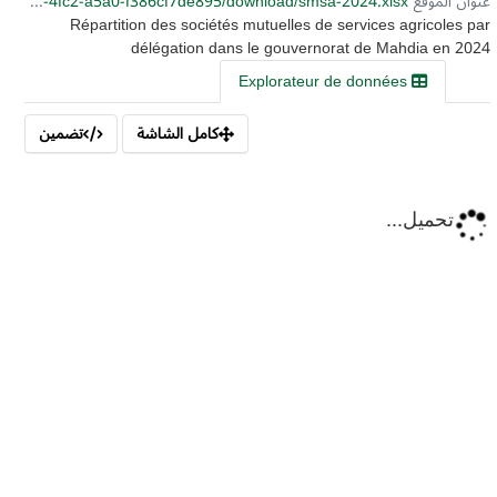
عنوان الموقع URL:
https://catalog.agridata.tn/dataset/cea7c2df-7444-4461-9728-7e9c4d7ba012/resource/860c571a-99d4-4fc2-a5a0-f386cf7de895/download/smsa-2024.xlsx
Répartition des sociétés mutuelles de services agricoles par
délégation dans le gouvernorat de Mahdia en 2024
Explorateur de données
كامل الشاشة
تضمين