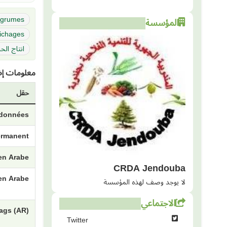
grumes
المؤسسة
ichages
انتاج الح
معلومات إض
حقل
e données
permanent
 en Arabe
CRDA Jendouba
en Arabe
لا يوجد وصف لهذه المؤسسة
الاجتماعي
ags (AR)
Twitter