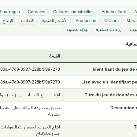
Fourrages
Céréales
Cultures industrielles
Arboriculture
A
Mara
Oliviers
Production
الأشجار المثمرة
الأعلاف
الإنتاج
بوب
زراعات صناعية
ولاية جندوبة
افية
القيمة
8da-47d9-8997-228bf99e7270
Identifiant du jeu d
10-68da-47d9-8997-228bf99e7270
Lien avec un identifiant 
Titre du jeu de données
الإنتـــــــأج النبـــاتــــــي (طن) - و
Description 
تحتوي مجموعة البيانات على معطيات
جندوبة
T
انتاج الحبوب,الخضراوات,البقوليات,ا
جندوبة,الإنتاج