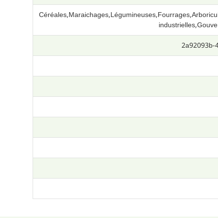
Céréales,Maraichages,Légumineuses,Fourrages,Arboricult
industrielles,Gouv
2a92093b-