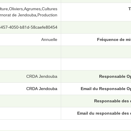
ure,Oliviers,Agrumes,Cultures
T
ernorat de Jendouba,Production
4457-4050-b81d-58caefe80454
Annuelle
Fréquence de mis
CRDA Jendouba
Responsable O
CRDA Jendouba
Email du Responsable O
Responsable des
Email du responsable des