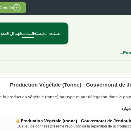
 Donnée
الصفحة الرئيسيّة
البيانات
الهياكل العموم
Prod
Production Végétale (Tonne) - Gouvernorat de 
de la production végétale (tonne) par type et par délégation dans le go
موارد
Production Végétale (tonne) - Gouvernorat de Jendou
Ce jeu de données présente l'évolution de la répartition de la production.