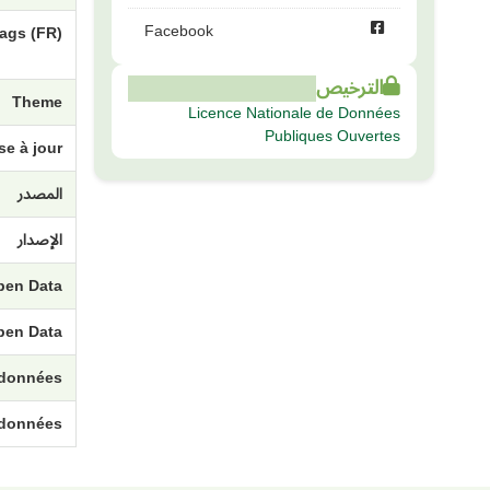
Facebook
ags (FR)
الترخيص
Theme
Licence Nationale de Données
Publiques Ouvertes
e à jour
المصدر
الإصدار
pen Data
pen Data
 données
 données