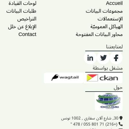
Accueil
لوحات القيادة
مجموعات البيانات
طلبات البيانات
الإستعمالات
التراخيص
الهياكل العموميّة
الإبلاغ عن خلل
محاور البيانات المفتوحة
Contact
لمتابعتنا
مشغل بواسطة
حول
30, شارع آلان سفاري , 1002 تونس
(+216) 71 801 055 / 478 "