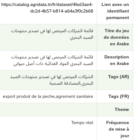
https://catalog.agridata.tn/fr/dataset/4fed3ae4-
Lien avec un
dc2d-4b57-b814-a64a3f0c2b68
identifiant
permanent
Titre du jeu
قائمة الشركات المرخص لها في تصدير منتوجات
de données
الصيد البحري
en Arabe
Description
قائمة الشركات المرخص لها في تصدير منتوجات
en Arabe
الصيد البحري المواد الغذائية ذات أصل حيواني
Tags (AR)
الشركات المرخص لها في تصدير منتوجات الصيد
البحري,المصادقة الصحية
export produit de la peche,agrement sanitaire
Tags (FR)
Theme
Temps réel
Fréquence
de mise à
jour