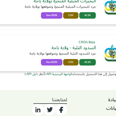
البحيرات الجبلية المنجزة بولاية باجة
جرد للبحيرات الجبلية المنجزة وتموقعها بولاية باجة
GeoJSON
CSV
XLSX
CRDA Beja
السدود التلية - ولاية باجة
جرد للسدود التلية المنجزة وتموقعها بولاية باجة
GeoJSON
CSV
XLSX
وصول إلى هذا التسجيل باستخدام
الواجهة البرمجية API
(أنظر
دليل API
)
يادة
لمتابعتنا
يانات