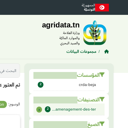
Skip to main conten
الجمهوريّة
التونسيّة
agridata.tn
وزارة الفلاحة
والموارد المائيّة
والصيد البحري
مجموعات البيانات
المؤسسات
تم العثور 
crda-beja
2
التصنيفات
الوسوم:
ion
amenagement-des-ter...
x
2
الصيغ