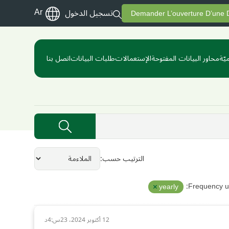
Ar
تسجيل الدخول
Demander L’ouverture D’une
يّة
محاور البيانات المفتوحة
الإستعمالات
طلبات البيانات
اتصل بنا
الترتيب حسب
Frequency u
yearly
12 أكتوبر 2024، 23س:4د