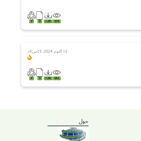
0
3
1.2K
516
12 أكتوبر 2024، 23س:3د
0
3
1.2K
662
حول