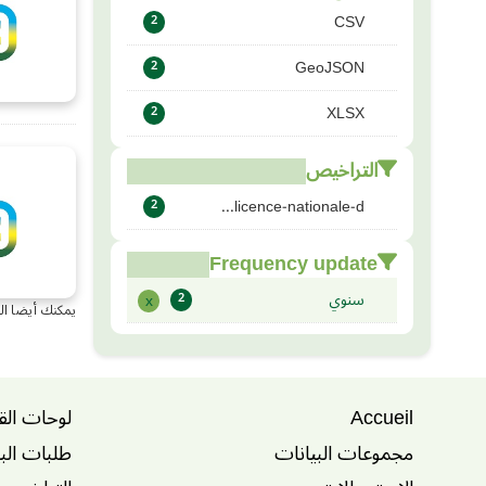
CSV
2
GeoJSON
2
XLSX
2
التراخيص
licence-nationale-d...
2
Frequency update
سنوي
x
2
يمكنك أيضا ال
Accueil
لوحات الق
مجموعات البيانات
طلبات الب