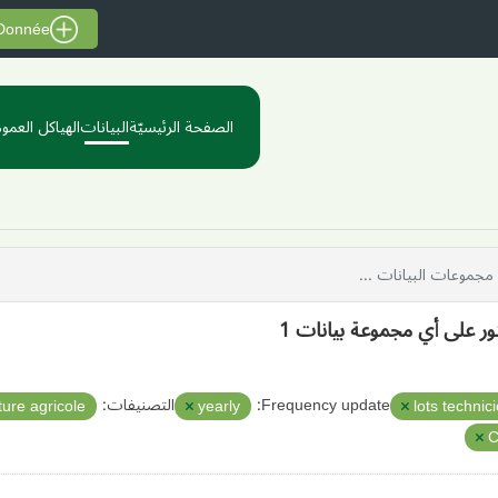
 Donnée
الصفحة الرئيسيّة
البيانات
الهياكل العموم
ثور على أي مجموعة بيانات 1
Frequency update:
التصنيفات:
ture agricole
yearly
lots technic
C