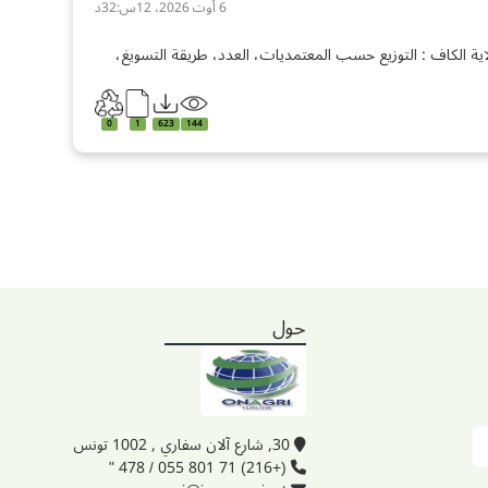
6 أوت 2026، 12س:32د
ة الكاف : التوزيع حسب المعتمديات، العدد، طريقة التسويغ،
0
1
623
144
حول
30, شارع آلان سفاري , 1002 تونس
(+216) 71 801 055 / 478 "