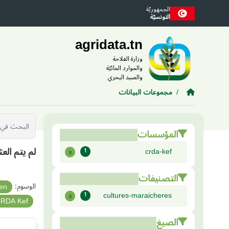
Skip to main conten
الجمهوريّة
التونسيّة
agridata.tn
وزارة الفلاحة
والموارد المائيّة
والصيد البحري
مجموعات البيانات
المؤسسات
لم يتم الع
crda-kef
x
1
التصنيفات
الوسوم:
ien
cultures-maraicheres
x
1
RDA Kef
الصيغ