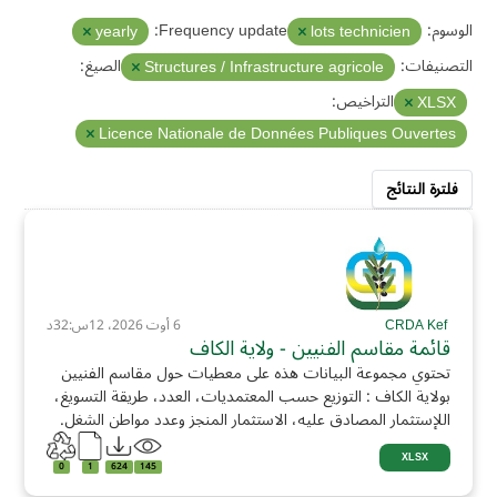
الوسوم:
Frequency update:
yearly
lots technicien
التصنيفات:
الصيغ:
Structures / Infrastructure agricole
التراخيص:
XLSX
Licence Nationale de Données Publiques Ouvertes
فلترة النتائج
CRDA Kef
6 أوت 2026، 12س:32د
قائمة مقاسم الفنيين - ولاية الكاف
تحتوي مجموعة البيانات هذه على معطيات حول مقاسم الفنيين
بولاية الكاف : التوزيع حسب المعتمديات، العدد، طريقة التسويغ،
اللإستثمار المصادق عليه، الاستثمار المنجز وعدد مواطن الشغل.
XLSX
0
1
624
145