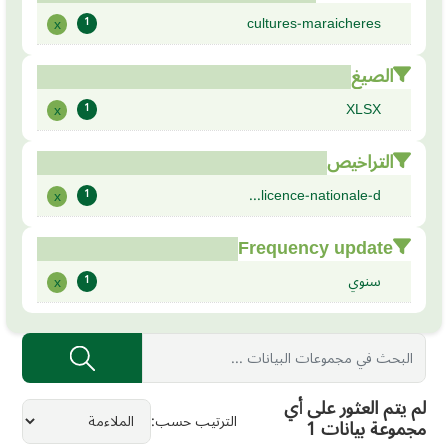
cultures-maraicheres
x
1
الصيغ
XLSX
x
1
التراخيص
licence-nationale-d...
x
1
Frequency update
سنوي
x
1
لم يتم العثور على أي
الترتيب حسب
مجموعة بيانات 1