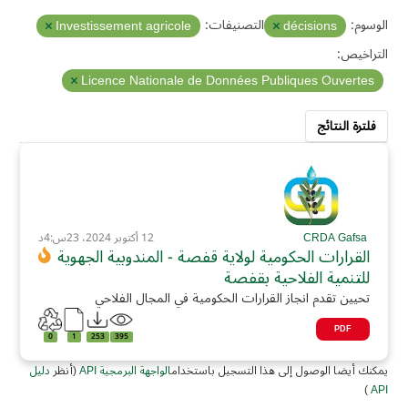
الوسوم:
التصنيفات:
Investissement agricole
décisions
التراخيص:
Licence Nationale de Données Publiques Ouvertes
فلترة النتائج
CRDA Gafsa
12 أكتوبر 2024، 23س:4د
القرارات الحكومية لولاية قفصة - المندوبية الجهوية
للتنمية الفلاحية بقفصة
تحيين تقدم انجاز القرارات الحكومية في المجال الفلاحي
PDF
0
1
253
395
يمكنك أيضا الوصول إلى هذا التسجيل باستخدام
الواجهة البرمجية API
(أنظر
دليل
)
API