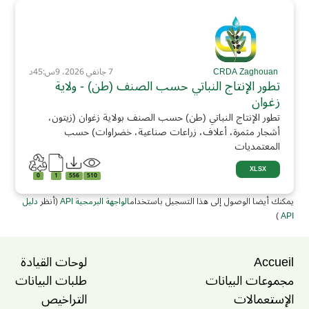
CRDA Zaghouan
7 جانفي 2026، 9س:45د
تطور الإنتاج النباتي حسب الصنف (طن) - ولاية
زغوان
تطور الإنتاج النباتي (طن) حسب الصنف بولاية زغوان (زيتون،
أشجار مثمرة، أعلاف، زراعات صناعية، خضراوات) حسب
المعتمديات
XLSX
0
1
556
510
يمكنك أيضا الوصول إلى هذا التسجيل باستخدام
الواجهة البرمجية API
(أنظر
دليل
)
API
Accueil
لوحات القيادة
مجموعات البيانات
طلبات البيانات
الإستعمالات
التراخيص