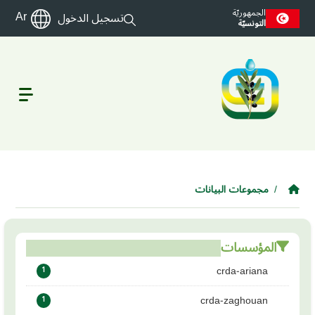
Skip to main conten
الجمهوريّة
Ar
تسجيل الدخول
التونسيّة
مجموعات البيانات
المؤسسات
crda-ariana
1
crda-zaghouan
1