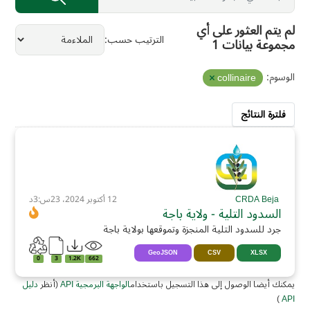
لم يتم العثور على أي
الترتيب حسب
مجموعة بيانات 1
الوسوم:
collinaire
فلترة النتائج
CRDA Beja
12 أكتوبر 2024، 23س:3د
السدود التلية - ولاية باجة
جرد للسدود التلية المنجزة وتموقعها بولاية باجة
GeoJSON
CSV
XLSX
0
3
1.2K
662
يمكنك أيضا الوصول إلى هذا التسجيل باستخدام
الواجهة البرمجية API
(أنظر
دليل
)
API