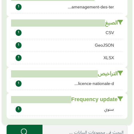
amenagement-des-ter...
1
الصيغ
CSV
1
GeoJSON
1
XLSX
1
التراخيص
licence-nationale-d...
1
Frequency update
سنوي
1