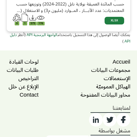
حسب المائدة العميقة بولاية نابل (2022-2024) وتوزيعها حسب
المعتمديات: عدد الآبـــار ، المــوارد (مليون م3) و الاستغلال (...
XLSX
0
1
575
176
يمكنك أيضا الوصول إلى هذا التسجيل باستخدام
الواجهة البرمجية API
(أنظر
دليل
)
API
Accueil
لوحات القيادة
مجموعات البيانات
طلبات البيانات
الإستعمالات
التراخيص
الهياكل العموميّة
الإبلاغ عن خلل
محاور البيانات المفتوحة
Contact
لمتابعتنا
مشغل بواسطة