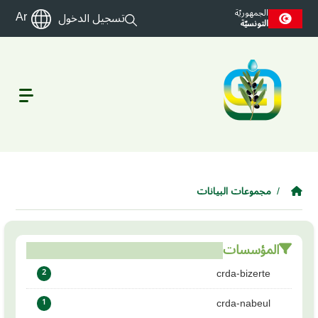
Skip to main conten
الجمهوريّة
Ar
تسجيل الدخول
التونسيّة
مجموعات البيانات
المؤسسات
crda-bizerte
2
crda-nabeul
1