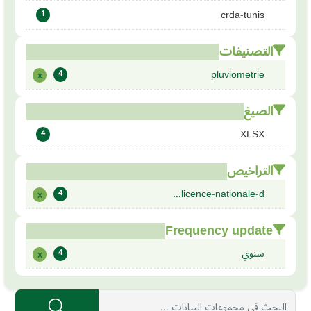
crda-tunis
1
التصنيفات
pluviometrie
x
4
الصيغ
XLSX
4
التراخيص
licence-nationale-d...
x
4
Frequency update
سنوي
x
4