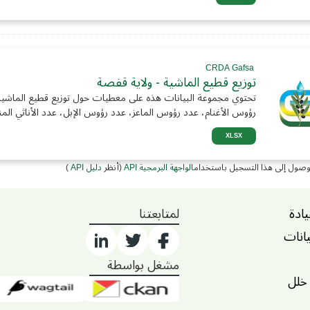
CRDA Gafsa
توزيع قطيع الماشية - ولاية قفصة
تحتوي مجموعة البيانات هذه على معطيات حول توزيع قطيع الماشية
رؤوس الأغنام، عدد رؤوس الماعز، عدد رؤوس الإبل، عدد الأناثي المن
XLSX
وصول إلى هذا التسجيل باستخدام
الواجهة البرمجية API
(أنظر
دليل API
)
يادة
لمتابعتنا
يانات
مشغل بواسطة
 خلل