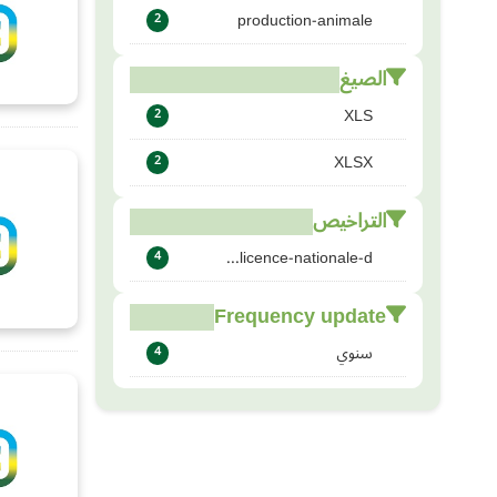
production-animale
2
الصيغ
XLS
2
XLSX
2
التراخيص
licence-nationale-d...
4
Frequency update
سنوي
4