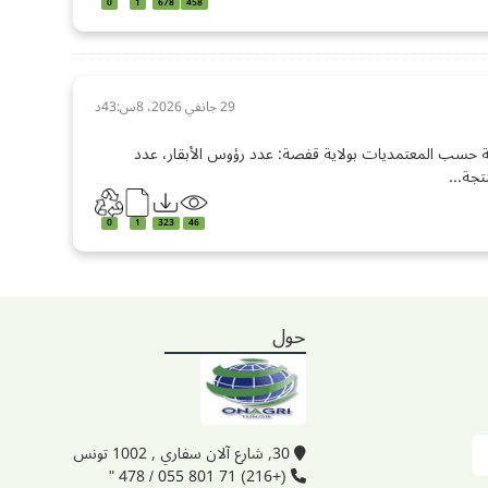
0
1
678
458
29 جانفي 2026، 8س:43د
 حسب المعتمديات بولاية قفصة: عدد رؤوس الأبقار، عدد
تجة...
0
1
323
46
حول
30, شارع آلان سفاري , 1002 تونس
(+216) 71 801 055 / 478 "