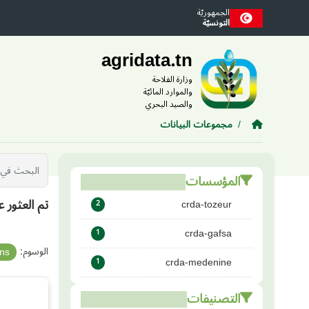
Skip to main conten
الجمهوريّة
التونسيّة
agridata.tn
وزارة الفلاحة
والموارد المائيّة
والصيد البحري
مجموعات البيانات
المؤسسات
تم العثور 
crda-tozeur
2
crda-gafsa
1
الوسوم:
ns
crda-medenine
1
التصنيفات