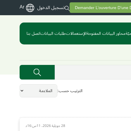
Ar
تسجيل الدخول
Demander L’ouverture D’une
يّة
محاور البيانات المفتوحة
الإستعمالات
طلبات البيانات
اتصل بنا
الترتيب حسب
28 جويلية 2026، 11س:16د