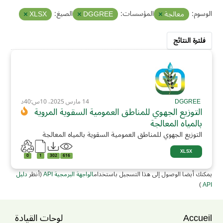
الوسوم:
المؤسسات:
الصيغ:
معالجة
DGGREE
XLSX
فلترة النتائج
DGGREE
14 مارس 2025، 10س:40د
التوزيع الجهوي للمناطق العمومية السقوية المروية
بالمياه المعالجة
التوزيع الجهوي للمناطق العمومية السقوية بالمياه المعالجة
XLSX
0
1
302
616
يمكنك أيضا الوصول إلى هذا التسجيل باستخدام
الواجهة البرمجية API
(أنظر
دليل
)
API
Accueil
لوحات القيادة