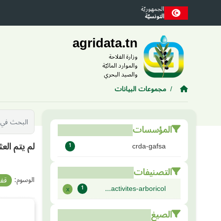
Skip to main conten
الجمهوريّة
التونسيّة
agridata.tn
وزارة الفلاحة
والموارد المائيّة
والصيد البحري
مجموعات البيانات
المؤسسات
لم يتم الع
crda-gafsa
1
التصنيفات
الوسوم:
قف
activites-arboricol...
x
1
الصيغ