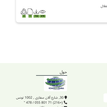
غلال
0
1
756
478
حول
30, شارع آلان سفاري , 1002 تونس
(+216) 71 801 055 / 478 "