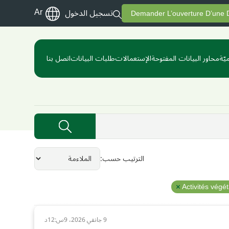
Ar
تسجيل الدخول
Demander L’ouverture D’une
يّة
محاور البيانات المفتوحة
الإستعمالات
طلبات البيانات
اتصل بنا
الترتيب حسب
Activités végé
9 جانفي 2026، 9س:12د