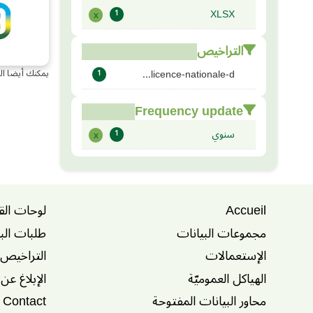
XLSX
x
1
التراخيص
licence-nationale-d...
يمكنك أيضا ال
1
Frequency update
سنوي
x
1
Accueil
لوحات الق
مجموعات البيانات
طلبات الب
الإستعمالات
التراخيص
الهياكل العموميّة
الإبلاغ عن
محاور البيانات المفتوحة
Contact