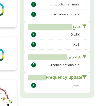
production-animale
1
activites-arboricol...
1
الصيغ
XLSX
2
XLS
1
التراخيص
licence-nationale-d...
3
Frequency update
سنوي
3