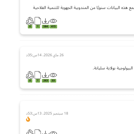
 هذه البيانات سنويًا من المندوبية الجهوية للتنمية الفلاحية
0
1
584
415
26 ماي 2026، 14س:35د
يولوجية بولاية سليانة.
0
1
263
33
18 سبتمبر 2025، 13س:53د