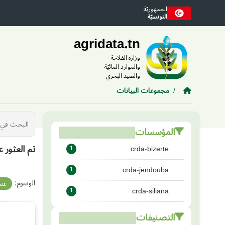
Skip to main conten
الجمهوريّة
التونسيّة
agridata.tn
وزارة الفلاحة
والموارد المائيّة
والصيد البحري
مجموعات البيانات
المؤسسات
تم العثور 
crda-bizerte
1
crda-jendouba
1
الوسوم:
عس
crda-siliana
1
التصنيفات