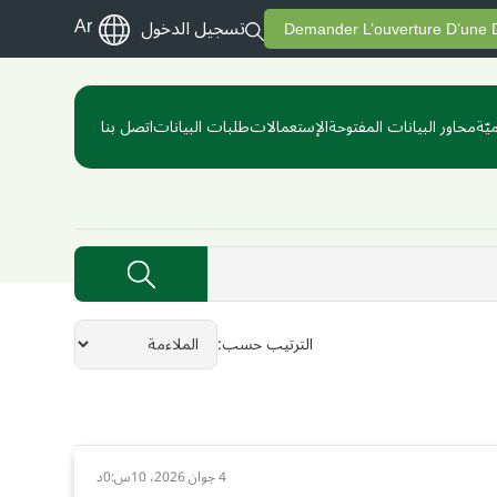
Ar
تسجيل الدخول
Demander L’ouverture D’une
يّة
محاور البيانات المفتوحة
الإستعمالات
طلبات البيانات
اتصل بنا
الترتيب حسب
4 جوان 2026، 10س:0د