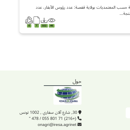
 حسب المعتمديات بولاية قفصة: عدد رؤوس الأبقار، عدد
تجة...
0
1
322
46
حول
30, شارع آلان سفاري , 1002 تونس
(+216) 71 801 055 / 478 "
onagri@iresa.agrinet