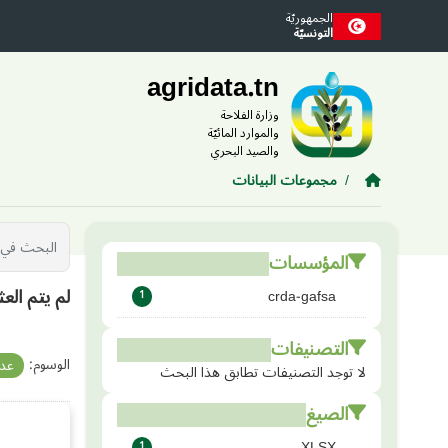
Skip to main conten
الجمهوريّة
التونسيّة
agridata.tn
وزارة الفلاحة
والموارد المائيّة
والصيد البحري
مجموعات البيانات
المؤسسات
لم يتم الع
crda-gafsa
1
التصنيفات
الوسوم:
عدد
لا توجد التصنيفات تطابق هذا البحث
الصيغ
XLSX
1