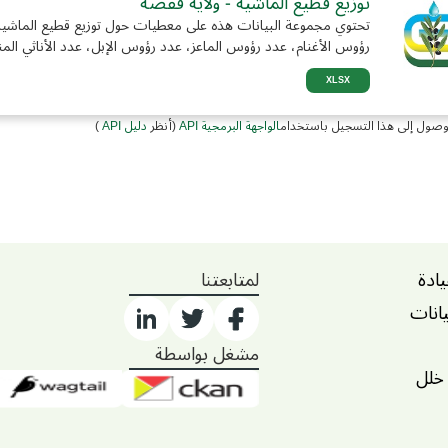
توزيع قطيع الماشية - ولاية قفصة
تحتوي مجموعة البيانات هذه على معطيات حول توزيع قطيع الماشية
رؤوس الأغنام، عدد رؤوس الماعز، عدد رؤوس الإبل، عدد الأناثي المن
XLSX
وصول إلى هذا التسجيل باستخدام
الواجهة البرمجية API
(أنظر
دليل API
)
يادة
لمتابعتنا
يانات
مشغل بواسطة
 خلل