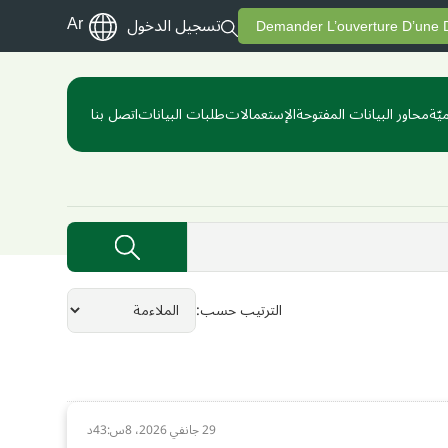
Ar
تسجيل الدخول
Demander L’ouverture D’une
يّة
محاور البيانات المفتوحة
الإستعمالات
طلبات البيانات
اتصل بنا
الترتيب حسب
29 جانفي 2026، 8س:43د