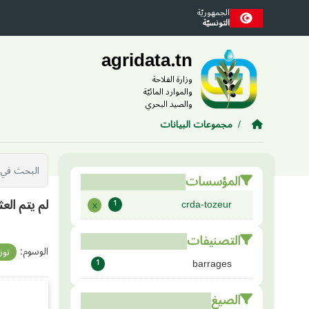
Skip to main conten
الجمهوريّة
التونسيّة
agridata.tn
وزارة الفلاحة
والموارد المائيّة
والصيد البحري
مجموعات البيانات
المؤسسات
لم يتم الع
crda-tozeur
x
1
التصنيفات
الوسوم:
توز
barrages
1
الصيغ