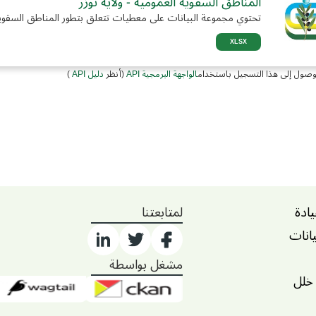
المناطق السقوية العمومية - ولاية توزر
تحتوي مجموعة البيانات على معطيات تتعلق بتطور المناطق السقوية 
XLSX
وصول إلى هذا التسجيل باستخدام
الواجهة البرمجية API
(أنظر
دليل API
)
يادة
لمتابعتنا
يانات
مشغل بواسطة
 خلل