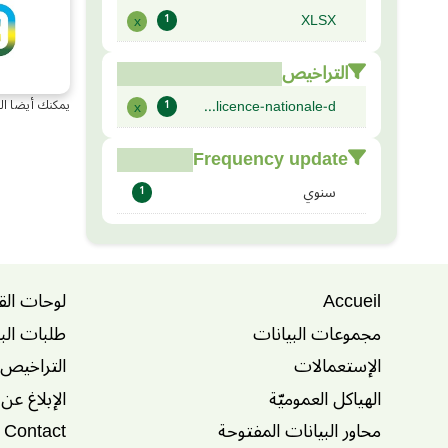
XLSX
x
1
التراخيص
licence-nationale-d...
يمكنك أيضا ال
x
1
Frequency update
سنوي
1
Accueil
لوحات الق
مجموعات البيانات
طلبات الب
الإستعمالات
التراخيص
الهياكل العموميّة
الإبلاغ عن
محاور البيانات المفتوحة
Contact