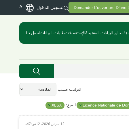
Ar
تسجيل الدخول
Demander L’ouverture D’une
يّة
محاور البيانات المفتوحة
الإستعمالات
طلبات البيانات
اتصل بنا
الترتيب حسب
الصيغ:
XLSX
Licence Nationale de Do
12 مارس 2026، 12س:47د