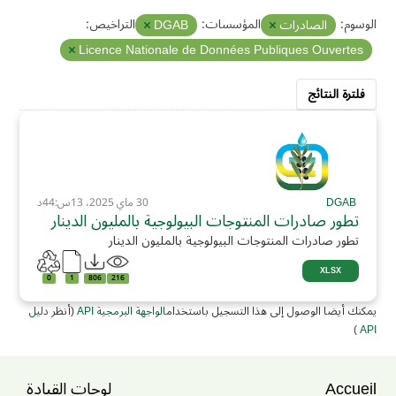
الوسوم:
المؤسسات:
التراخيص:
الصادرات
DGAB
Licence Nationale de Données Publiques Ouvertes
فلترة النتائج
DGAB
30 ماي 2025، 13س:44د
تطور صادرات المنتوجات البيولوجية بالمليون الدينار
تطور صادرات المنتوجات البيولوجية بالمليون الدينار
XLSX
0
1
806
216
يمكنك أيضا الوصول إلى هذا التسجيل باستخدام
الواجهة البرمجية API
(أنظر
دليل
)
API
Accueil
لوحات القيادة