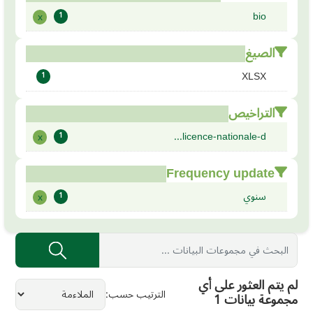
bio
x
1
الصيغ
XLSX
1
التراخيص
licence-nationale-d...
x
1
Frequency update
سنوي
x
1
لم يتم العثور على أي
الترتيب حسب
مجموعة بيانات 1