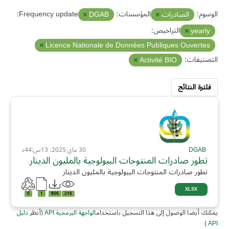
الوسوم:
المؤسسات:
Frequency update:
الصادرات
DGAB
التراخيص:
yearly
Licence Nationale de Données Publiques Ouvertes
التصنيفات:
Activité BIO
فلترة النتائج
DGAB
30 ماي 2025، 13س:44د
تطور صادرات المنتوجات البيولوجية بالمليون الدينار
تطور صادرات المنتوجات البيولوجية بالمليون الدينار
XLSX
0
1
806
216
يمكنك أيضا الوصول إلى هذا التسجيل باستخدام
الواجهة البرمجية API
(أنظر
دليل
)
API