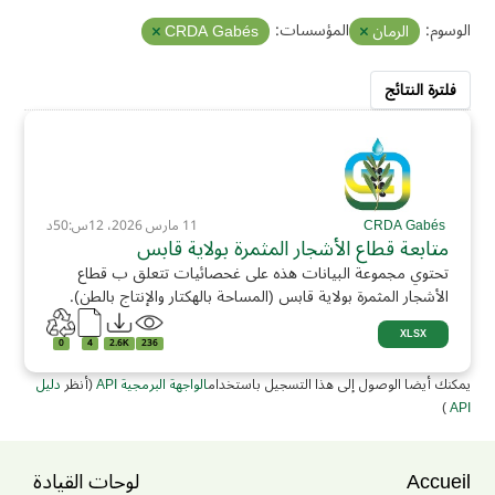
الوسوم:
المؤسسات:
الرمان
CRDA Gabés
فلترة النتائج
CRDA Gabés
11 مارس 2026، 12س:50د
متابعة قطاع الأشجار المثمرة بولاية قابس
تحتوي مجموعة البيانات هذه على غحصائيات تتعلق ب قطاع
الأشجار المثمرة بولاية قابس (المساحة بالهكتار والإنتاج بالطن).
XLSX
0
4
2.6K
236
يمكنك أيضا الوصول إلى هذا التسجيل باستخدام
الواجهة البرمجية API
(أنظر
دليل
)
API
Accueil
لوحات القيادة