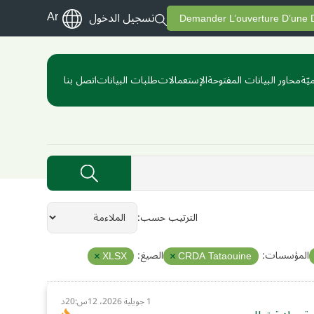
Ar
تسجيل الدخول
Demander L’ouverture D’une
يّة
محاور البيانات المفتوحة
الإستعمالات
طلبات البيانات
اتصل بنا
الترتيب حسب
المؤسسات:
الصيغ:
XLSX
CRDA Tataouine
1 جويلية 2026، 12س:20د