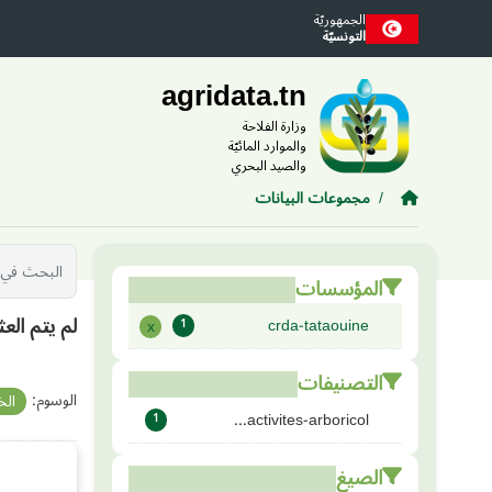
Skip to main conten
الجمهوريّة
التونسيّة
agridata.tn
وزارة الفلاحة
والموارد المائيّة
والصيد البحري
مجموعات البيانات
المؤسسات
لم يتم الع
crda-tataouine
x
1
التصنيفات
الوسوم:
ال
activites-arboricol...
1
الصيغ