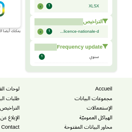
XLSX
x
1
التراخيص
licence-nationale-d...
يمكنك أيضا ال
x
1
Frequency update
سنوي
1
Accueil
لوحات الق
مجموعات البيانات
طلبات الب
الإستعمالات
التراخيص
الهياكل العموميّة
الإبلاغ عن
محاور البيانات المفتوحة
Contact