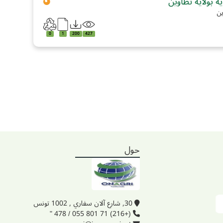
 بولاية تطاوين
ين
0
1
200
427
حول
30, شارع آلان سفاري , 1002 تونس
(+216) 71 801 055 / 478 "