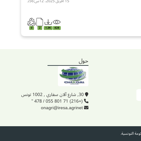
15 أفريل 2025، 12س:56د
0
2
1.3K
428
حول
30, شارع آلان سفاري , 1002 تونس
(+216) 71 801 055 / 478 "
onagri@iresa.agrinet
ومة التونسية.