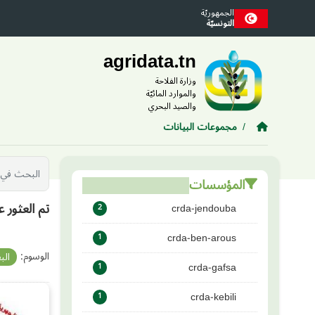
Skip to main conten
الجمهوريّة
التونسيّة
agridata.tn
وزارة الفلاحة
والموارد المائيّة
والصيد البحري
مجموعات البيانات
المؤسسات
تم العثور 
crda-jendouba
2
crda-ben-arous
1
الوسوم:
الب
crda-gafsa
1
crda-kebili
1