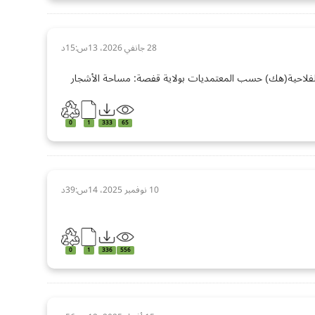
28 جانفي 2026، 13س:15د
لفلاحية(هك) حسب المعتمديات بولاية قفصة: مساحة الأشجار
0
1
333
65
10 نوفمبر 2025، 14س:39د
0
1
336
556