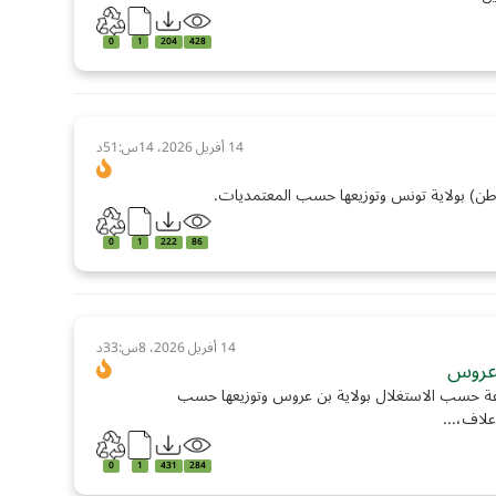
0
1
204
428
14 أفريل 2026، 14س:51د
طن) بولاية تونس وتوزيعها حسب المعتمديات.
0
1
222
86
14 أفريل 2026، 8س:33د
 عروس
عة حسب الاستغلال بولاية بن عروس وتوزيعها حسب
لاف،...
0
1
431
284