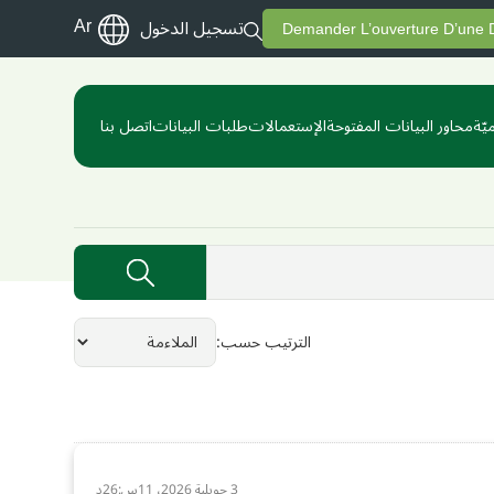
Ar
تسجيل الدخول
Demander L’ouverture D’une
يّة
محاور البيانات المفتوحة
الإستعمالات
طلبات البيانات
اتصل بنا
الترتيب حسب
3 جويلية 2026، 11س:26د