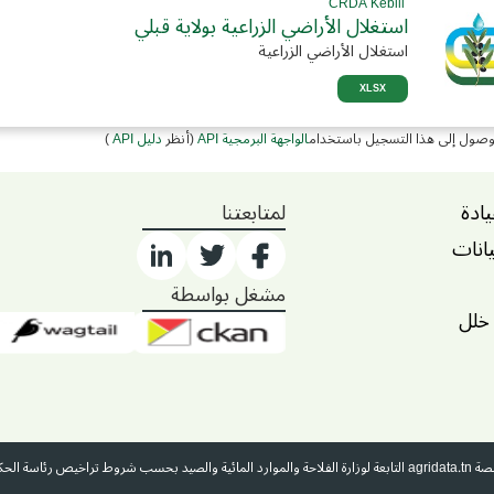
CRDA Kebili
استغلال الأراضي الزراعية بولاية قبلي
استغلال الأراضي الزراعية
XLSX
وصول إلى هذا التسجيل باستخدام
الواجهة البرمجية API
(أنظر
دليل API
)
يادة
لمتابعتنا
يانات
مشغل بواسطة
 خلل
منصة
agridata.tn
التابعة لوزارة الفلاحة والموارد المائية والصيد بحسب شروط تراخيص رئاسة الحك