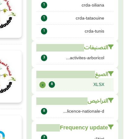
crda-siliana
1
crda-tataouine
1
crda-tunis
1
التصنيفات
activites-arboricol...
3
الصيغ
XLSX
x
8
التراخيص
licence-nationale-d...
8
Frequency update
سنوي
7