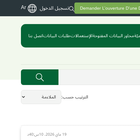
Ar
تسجيل الدخول
Demander L’ouverture D’une
يّة
محاور البيانات المفتوحة
الإستعمالات
طلبات البيانات
اتصل بنا
الترتيب حسب
19 ماي 2026، 10س:40د