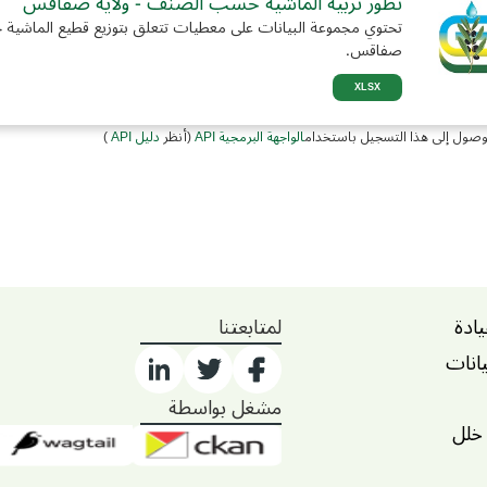
تطور تربية الماشية حسب الصنف - ولاية صفاقس
تحتوي مجموعة البيانات على معطيات تتعلق بتوزيع قطيع الماشي
صفاقس.
XLSX
وصول إلى هذا التسجيل باستخدام
الواجهة البرمجية API
(أنظر
دليل API
)
يادة
لمتابعتنا
يانات
مشغل بواسطة
 خلل