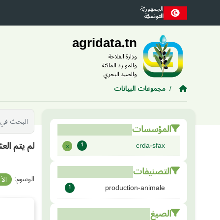
Skip to main conten
الجمهوريّة
التونسيّة
agridata.tn
وزارة الفلاحة
والموارد المائيّة
والصيد البحري
مجموعات البيانات
المؤسسات
لم يتم الع
crda-sfax
x
1
التصنيفات
الوسوم:
الأ
production-animale
1
الصيغ