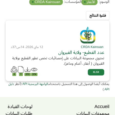
الوسوم:
المؤسسات:
الأبقار
CRDA Kairouan
فلترة النتائج
CRDA Kairouan
12 ماي 2026، 14س:37د
عدد القطيع- ولاية القيروان
تحتوي مجموعة البيانات على إحصائيات تخص تطور القطيع بولاية
القيروان ( أبقار، أغنام وماعز).
XLSX
0
1
272
374
يمكنك أيضا الوصول إلى هذا التسجيل باستخدام
الواجهة البرمجية API
(أنظر
دليل
)
API
Accueil
لوحات القيادة
مجموعات البيانات
طلبات البيانات