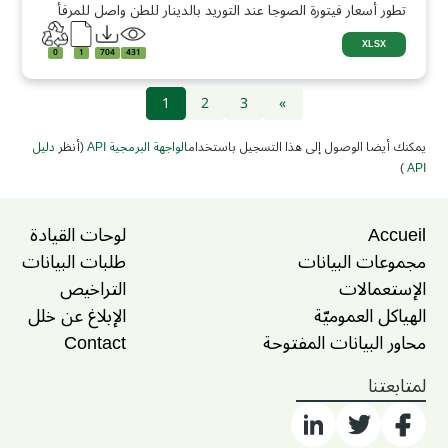
تطور أسعار فيتورة الصوجا عند التوريد بالدينار للطن واصل للمرفأ
XLSX
0
1
704
431
1
2
3
»
يمكنك أيضا الوصول إلى هذا التسجيل باستخدام
الواجهة البرمجية API
(أنظر
دليل
)
API
Accueil
لوحات القيادة
مجموعات البيانات
طلبات البيانات
الإستعمالات
التراخيص
الهياكل العموميّة
الإبلاغ عن خلل
محاور البيانات المفتوحة
Contact
لمتابعتنا