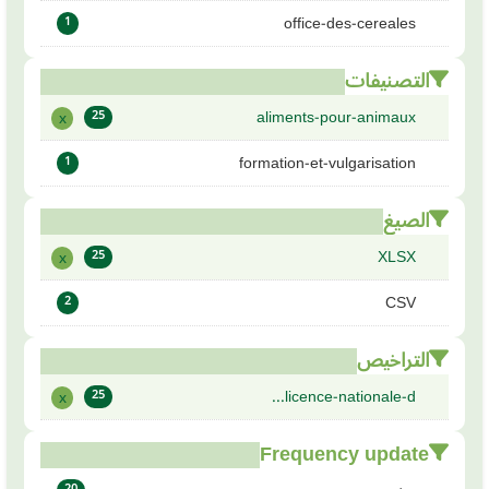
office-des-cereales
1
التصنيفات
aliments-pour-animaux
x
25
formation-et-vulgarisation
1
الصيغ
XLSX
x
25
CSV
2
التراخيص
licence-nationale-d...
x
25
Frequency update
20