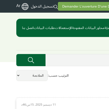
Ar
تسجيل الدخول
Demander L’ouverture D’une
يّة
محاور البيانات المفتوحة
الإستعمالات
طلبات البيانات
اتصل بنا
الترتيب حسب
11 ديسمبر 2025، 15س:46د