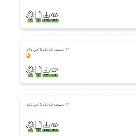
0
1
1.0K
330
11 ديسمبر 2025، 15س:42د
0
1
777
419
11 ديسمبر 2025، 15س:35د
0
1
2.1K
452