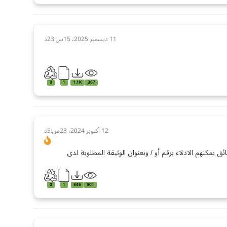
11 ديسمبر 2025، 15س:23د
0
1
1.1K
367
12 أكتوبر 2024، 23س:5د
ق يمكنهم الادلاء برقم أو / وبعنوان الوثيقة المطلوبة لدى
0
1
846
901