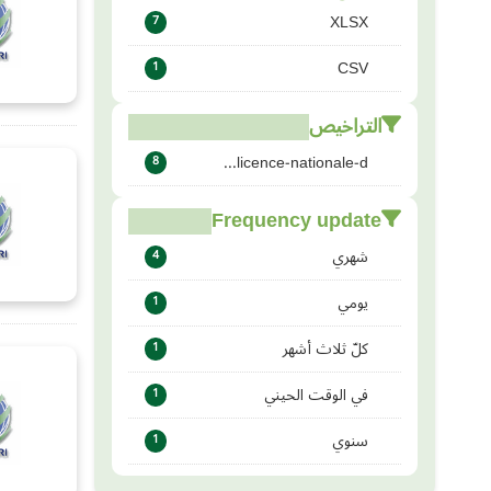
XLSX
7
CSV
1
التراخيص
licence-nationale-d...
8
Frequency update
شهري
4
يومي
1
كلّ ثلاث أشهر
1
في الوقت الحيني
1
سنوي
1