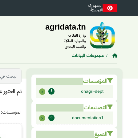
Skip to main conten
الجمهوريّة
التونسيّة
agridata.tn
وزارة الفلاحة
والموارد المائيّة
والصيد البحري
مجموعات البيانات
المؤسسات
تم العثور 
onagri-dept
x
8
التصنيفات
المؤسسات:
documentation1
x
8
الصيغ