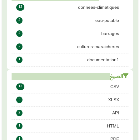
donnees-climatiques
12
eau-potable
2
barrages
2
cultures-maraicheres
2
documentation1
1
الصيغ
CSV
13
XLSX
5
API
2
HTML
1
PDF
1