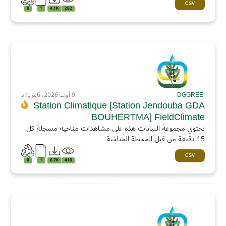
CSV
0
1
4.1K
282
DGGREE
9 أوت 2026، 6س:1د
Station Climatique [Station Jendouba GDA
BOUHERTMA] FieldClimate
تحتوي مجموعة البيانات هذه على مشاهدات مناخية مسجلة كل
15 دقيقة من قبل المحطة المناخية
CSV
0
1
6.7K
410