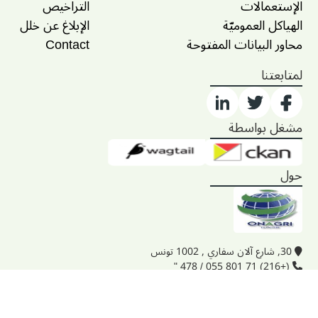
الإستعمالات
التراخيص
الهياكل العموميّة
الإبلاغ عن خلل
محاور البيانات المفتوحة
Contact
لمتابعتنا
مشغل بواسطة
حول
30, شارع آلان سفاري , 1002 تونس
(+216) 71 801 055 / 478 "
onagri@iresa.agrinet