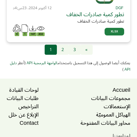
DGF
12 أكتوبر 2024، 23س:4د
تطور كمية صادرات الخفاف
تطور كمية صادرات الخفاف
XLSX
0
1
147
432
1
2
3
»
يمكنك أيضا الوصول إلى هذا التسجيل باستخدام
الواجهة البرمجية API
(أنظر
دليل
)
API
Accueil
لوحات القيادة
مجموعات البيانات
طلبات البيانات
الإستعمالات
التراخيص
الهياكل العموميّة
الإبلاغ عن خلل
محاور البيانات المفتوحة
Contact
لمتابعتنا