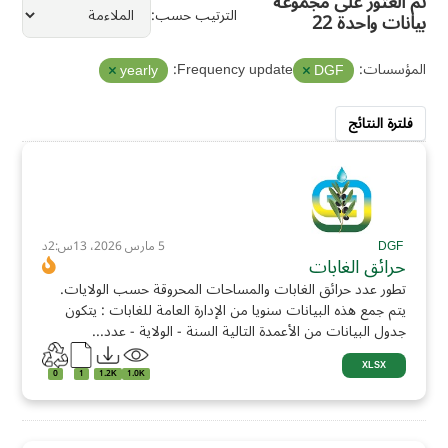
تم العثور على مجموعة
الترتيب حسب
بيانات واحدة 22
المؤسسات:
Frequency update:
yearly
DGF
فلترة النتائج
DGF
5 مارس 2026، 13س:2د
حرائق الغابات
تطور عدد حرائق الغابات والمساحات المحروقة حسب الولايات.
يتم جمع هذه البيانات سنويا من الإدارة العامة للغابات : يتكون
جدول البيانات من الأعمدة التالية السنة - الولاية - عدد...
XLSX
0
1
1.2K
1.0K