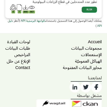
تطور عدد المتدخلين في قطاع الزراعات البيولوجية
XLSX
0
1
840
467
يمكنك أيضا الوصول إلى هذا التسجيل باستخدام
الواجهة البرمجية API
(أنظر
دليل
)
API
Accueil
لوحات القيادة
مجموعات البيانات
طلبات البيانات
الإستعمالات
التراخيص
الهياكل العموميّة
الإبلاغ عن خلل
محاور البيانات المفتوحة
Contact
لمتابعتنا
مشغل بواسطة