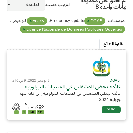
تم العثور على مجموعة
الترتيب حسب
بيانات واحدة 8
المؤسسات:
Frequency update:
التراخيص:
yearly
DGAB
Licence Nationale de Données Publiques Ouvertes
فلترة النتائج
DGAB
3 نوفمبر 2025، 9س:16د
قائمة ببعض المشغلين في المنتجات البيولوجية
قائمة ببعض المشغلين في المنتجات البيولوجية إالى غاية شهر
جويلية 2024
XLSX
0
1
1.4K
139