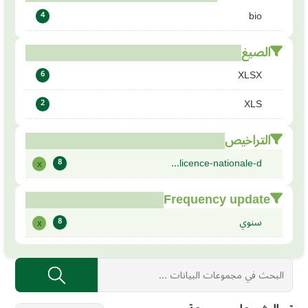
bio
4
الصيغ
XLSX
6
XLS
2
التراخيص
licence-nationale-d...
x
8
Frequency update
سنوي
x
8