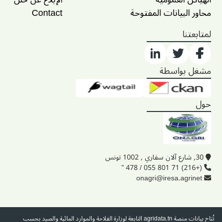
محاور البيانات المفتوحة
Contact
لمتابعتنا
مشغل بواسطة
حول
30, شارع آلان سفاري , 1002 تونس
(+216) 71 801 055 / 478 "
onagri@iresa.agrinet
تُتاح بيانات منصة
agridata.tn
التابعة لوزارة الفلاحة والموارد المائية والصيد بحسب