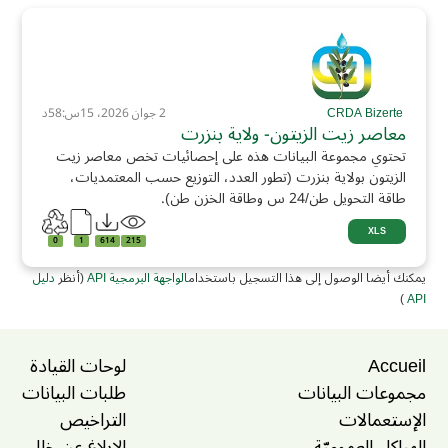
CRDA Bizerte
2 جوان 2026، 15س:58د
معاصر زيت الزيتون- ولاية بنزرت
تحتوي مجموعة البيانات هذه على إحصائيات تخص معاصر زيت
الزيتون بولاية بنزرت (تطور العدد، التوزيع حسب المعتمديات،
طاقة التحويل طن/24 س وطاقة الخزن طن).
XLS
0
1
614
215
يمكنك أيضا الوصول إلى هذا التسجيل باستخدام
الواجهة البرمجية API
(أنظر
دليل
)
API
Accueil
لوحات القيادة
مجموعات البيانات
طلبات البيانات
الإستعمالات
التراخيص
الهياكل العموميّة
الإبلاغ عن خلل