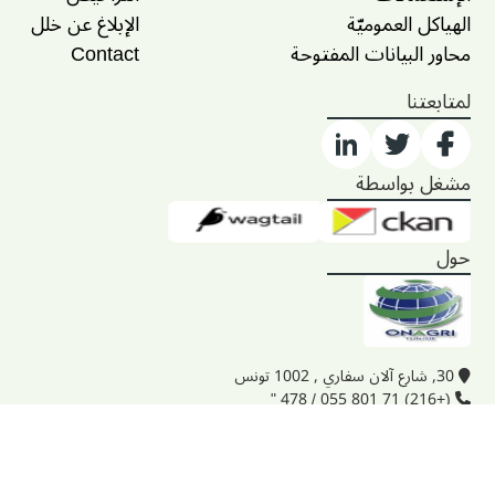
الهياكل العموميّة
الإبلاغ عن خلل
محاور البيانات المفتوحة
Contact
لمتابعتنا
مشغل بواسطة
حول
30, شارع آلان سفاري , 1002 تونس
(+216) 71 801 055 / 478 "
onagri@iresa.agrinet