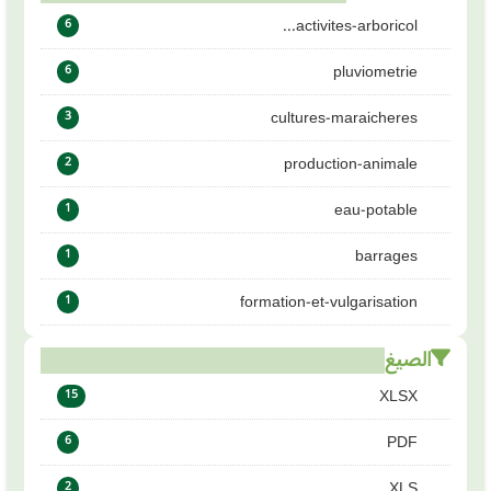
activites-arboricol...
6
pluviometrie
6
cultures-maraicheres
3
production-animale
2
eau-potable
1
barrages
1
formation-et-vulgarisation
1
الصيغ
XLSX
15
PDF
6
XLS
2