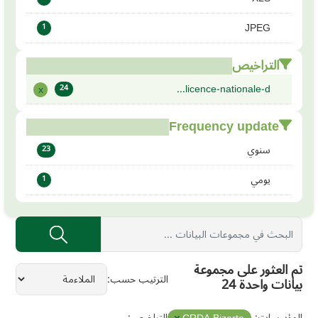
JPEG
1
التراخيص
licence-nationale-d...
x
24
Frequency update
سنوي
23
يومي
1
تم العثور على مجموعة
الترتيب حسب
بيانات واحدة 24
المؤسسات:
التراخيص: